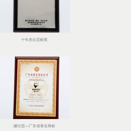
十年杰出贡献奖
娜尔思—广东省著名商标