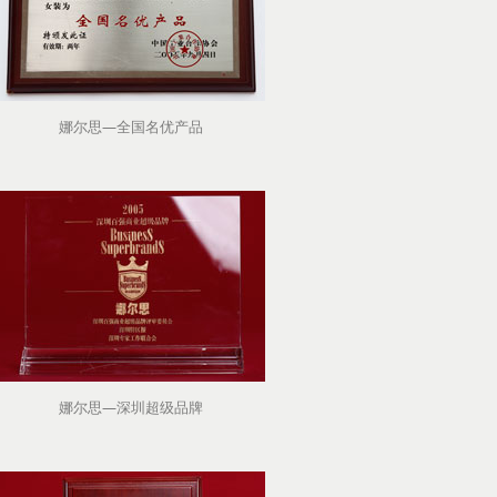
娜尔思—全国名优产品
娜尔思—深圳超级品牌