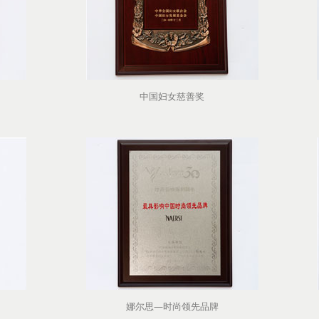
中国妇女慈善奖
娜尔思—时尚领先品牌