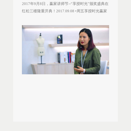
2017年9月8日，赢家讲师节--“享授时光”颁奖盛典在
红松三楼隆重开典！2017.09.08 •周五享授时光赢家
讲师节不及辛勤一砚寒，桃熟流丹，李熟枝繁，种
花容易树人难。赢家集团董事长&赢家大学校长---陈
灵梅女士致辞陈董在致辞中首先对此次活动主办方
人资中心部门给予了肯定与表扬，高兴并感慨的
说：“今天现场的氛围布置的正中我意，让我很震
撼，到处都是书！”“我从2014年开始，致力培养人
才。现在在主持智能智造项目。我最大的感触不是
说智能智造能不能成功，那是时间的问题。现在我
担心焦虑的，能不能接上接班人，希望到我退休的
那一天，我们各环节包括智能智造，我们立下的誓
言和愿景，是要成为中国的标杆、世界女装制造的
研发中心。是中国乃至世界女装智能智造标准化的
参与制定者"。“我希望这个项目成功了同时能培养也
一个人才团队，我要看到未来的接班人，我们每一
个环节，每一个核心业务都要有接班人，把我的接
力棒接过去，越做越高，越做越远，我要的是这个