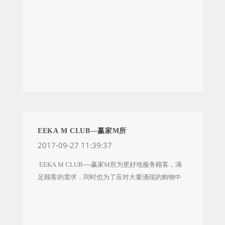
助品，运用搭配方法与装扮技巧为顾客整体配装，
设计师需要充分了解版型及工艺，运用立裁，可以
教书育人。她说：人要树立正确的人生观，明白活
在配装过程中，结结合场全需求、顾客心理需求及
更好的做设计；决定版型的成败，不只是版师，设
着的意义是什么 。为他人带去幸福，自己也就很幸
服饰整体风格为顾客进行妆容调整，向老师展示并
计师也占很大比例，设计师应该考虑更多的细节，
福。她说：大家不要害怕面对困难，不要害怕做没
讲解。希望大家学以致用，通过持续的刻意训练、
细节直接影响款式及效果；强调在对于客户群体认
做过的事情，这是成长的机会。她用她的一言一行
实践应用，早日成为一名合格的准形象顾问师，协
知，想体现的风格认识，及时尚趋势感度把握上，
激励并感染着每一位赢家人要终身学习，培养坚韧
助区域团队提升整体的美感认知和装扮能力！期待
领导、设计师、版师应该有一致的认识和定位。来
不拔的意志。赢家大学 陈灵梅老师金总裁颁奖致
大家能将这份美丽事业落地生根。
自C品牌组学员心得老师讲解的纸样上的每一条线，
辞金总裁致辞中，满满都是对相濡以沫的妻子、相
背后都是有原因的（顺应人体结构）。如果设计师
扶相持的事业伙伴的感恩和爱，及对赢家大学的殷
对纸样能有深入的理解，除了批版时能够看出版型
切期望。我们赢大人也将始终围绕赢家集团愿景使
上的问题，进一步可以在基本纸样上延展出新的设
命，朝着大学五年战略目标坚定前行。陈董获奖感
计，创造新的廓形，打开更广阔的设计思路（而不
EEKA M CLUB—赢家M所
言小结“要说感言，我觉得我的责任很大，肩上担子
是一味地搜寻各种流行趋势的图片模仿而已）；反
2017-09-27 11:39:37
很重，我们已向全世界宣布了我们的全智能制造，
之版师也能更好地打出更符合人体构造的高级版
我们现在唯一能做的是认真严肃、创新开放，克服
EEKA M CLUB----赢家M所为更好地服务顾客，满
型，也能更理解设计师的设计意图。（好的版师也
一切困难。咱们不要说以后要做到别人无法超越
足顾客的需求，同时也为了应对大量涌现的购物中
同样能是一位好的设计师）；板师也应该多了解最
的，我想问，以后有什么东西是不能被超越的？并
心的商业新业态特点，公司制定了未来5-10年的市场
新的流行趋势（特别是从版型上：比如领型、肩
不是我们现在就可以高枕无忧的，到底什么是核心
战略，决定推出赢家公司的新门店业态：多品牌集
型、袖型、衣长）。品牌（集团）想做年轻化，不
竞争力？到底什么是防火墙？赢家有防火墙吗？到
合店，赢家M所。M所的定位是跨品牌事业部，多品
能一味地按照以前客人的实际身材去打板，观念应
现在为止，我不认为我们有防火墙，我不认为我们