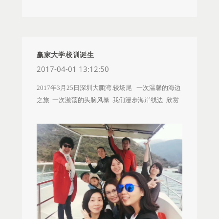
动，是否做出了销售不是关键。 基于外面环境及直
题，善于学习，善用方法，善于思考，善用实践，
营系统前期所建立的执行环境，对于形象顾问师培
就会不断有创新和进步的惊喜！
训项目寄于很高的期望，或许将会推动区域的管理
和专业技术的提升，这也正是直营愿意为之投入资
源和精力的原因之所在。”赢家大学马英老师为学员
赢家大学校训诞生
介绍本期培训项目大纲：
2017-04-01 13:12:50
2017年3月25日深圳大鹏湾.较场尾 一次温馨的海边
之旅 一次激荡的头脑风暴 我们漫步海岸线边 欣赏
各种如花客栈 感受着古城小巷间 沉淀的历史和光
阴 我们乘船出海 邂逅海湾的故事与风景 在秘密花
园 我们品着醇香的咖啡我们各抒己见 我们沉静思
索我们激情讨论 校训方向如何制定2017年3月25日
21：45分，对于赢大人来说，是具有历史纪念性的
一刻，赢家大学校训在小伙伴们几番字斟句酌中，
正式诞生：创新严谨 务实奉献 博学为范 知行合一
创新严谨：要有开放创新的意识，工作过程中科学
严谨；务实奉献：脚踏实地为公司的发展，奉献自