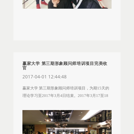
己的力量；博学为范：以谦卑的心态不断学习提
升，成为典范；知行合一：将学到的知识技能应用
于具体工作中，为业务结果贡献价值。我们将以此
校训作为教学的价值导向，持续努力！
赢家大学 第三期形象顾问师培训项目完美收
官
2017-04-01 12:44:48
赢家大学 第三期形象顾问师培训项目，为期15天的
理论学习至2017年3月4日结束。2017年3月17至18
日，在罗湖洪湖赢家时尚会所，学员结合前期所学
的内容，完成了识货、识客、场合着装以及搭配等
实操项目考核。洪湖会所 实操考核现场 本期的形象
顾问师培训项目由赢家大学独立设计，结合前两期
形象顾问师培训项目的成功经验，更有针对性的设