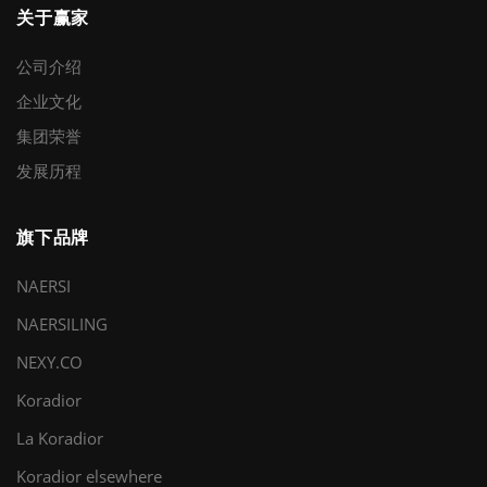
关于赢家
公司介绍
企业文化
集团荣誉
发展历程
旗下品牌
NAERSI
NAERSILING
NEXY.CO
Koradior
La Koradior
Koradior elsewhere