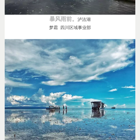
暴风雨前。
泸沽湖
梦霜 四川区域事业部