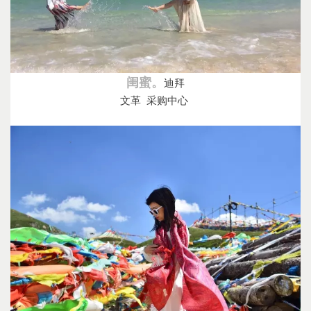
闺蜜。
迪拜
文革 采购中心