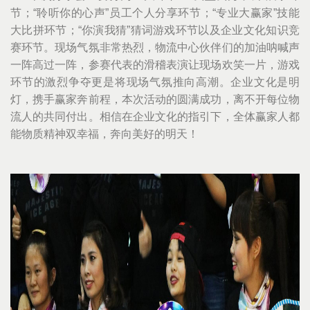
节；“聆听你的心声”员工个人分享环节；“专业大赢家”技能
大比拼环节；“你演我猜”猜词游戏环节以及企业文化知识竞
赛环节。现场气氛非常热烈，物流中心伙伴们的加油呐喊声
一阵高过一阵，参赛代表的滑稽表演让现场欢笑一片，游戏
环节的激烈争夺更是将现场气氛推向高潮。企业文化是明
灯，携手赢家奔前程，本次活动的圆满成功，离不开每位物
流人的共同付出。相信在企业文化的指引下，全体赢家人都
能物质精神双幸福，奔向美好的明天！