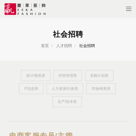
Tog
nav
社会招聘
首页
人才招聘
社会招聘
设计/视觉类
经营管理类
采购计划类
IT信息类
人力资源/行政类
市场/销售类
生产/技术类
电商客服专员/主管