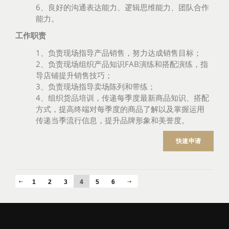
6、良好的沟通表达能力、逻辑思维能力、团队合作
能力。
工作职责
1、负责现场指导产品销售，努力达成销售目标；
2、负责现场组织产品知识FAB演练和搭配演练，指
导店铺提升销售技巧；
3、负责现场指导卖场陈列和带练；
4、组织货品培训，传递每季度最新商品知识、搭配
方式，提高终端对每季度的商品了解以及掌握运用
传递当季流行信息，提升品牌形象和美誉度。
快速申请
1
2
3
4
5
6