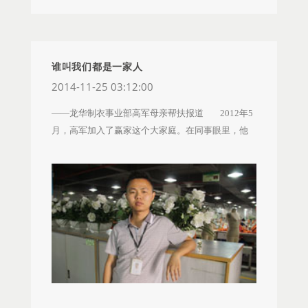
抗力。周雪的妈妈也很感动，不停的跟周雪说你们
金，希望用自己的一点微薄之力，帮助更多需要帮
元月31日上午，人事行政部王总监、唐主管、企
公司那么好，你一定要好好工作！ 周雪的妈妈
助的赢家人。
业文化师为我送来了爱心基金慰问金及资助金10500
住院经过各项检查，3月29日进行了手术治疗，手术
元。王总监还鼓励我要坚强面对人生的的风风雨
后进行了化疗和放疗，希望可以控制妈妈的病情，
谁叫我们都是一家人
雨，不管前路有多少困难，都要笑着面对。 此
然而事与愿违，周雪的妈妈手术后病情并没有得到
2014-11-25 03:12:00
刻，我有太多的感动，有太多的感激，感谢我们赢
控制，化疗后癌细胞依然扩散至肺部，进而扩散到
家。人生虽然坎坷痛苦，但我却要自强不息，为了
——龙华制衣事业部高军母亲帮扶报道 2012年5
骨头，疼痛难忍，住院期间杜冷丁也只能让周雪的
儿子我要鼓足勇气不能倒下，坚强才能胜利。
月，高军加入了赢家这个大家庭。在同事眼里，他
妈妈安心睡上两个小时。妈妈病情的一步步恶化，
是个勤快的踏实人，工作努力，待人亲和，孝顺懂
让周雪看着心疼，同时巨额的医疗费用也成了一大
事。高军是个独子，由母亲一个人拉扯长大的，工
难题，前前后后已经花了十几万，后期的费用怎么
作以来他一直都很节啊勤勤恳恳，想尽快地让母亲
办？周雪的妈妈看到家人每天为自己奔波，周雪白
过上好生活。由于不错的工作表现，2年的时间高军
天上班晚上还要在医院照顾她，黑眼圈一天天加
已经是生产一部副组长，他开始憧憬着未来，规划
重，也曾一度想要放弃治疗减轻儿女的负担，但是
起以后美满的生活。 可是，幸福的光景在疾病面
周雪和弟弟坚毅的跟妈妈说：“就算倾家荡产，只要
前永远是那么的遥不可及，今年7月15日，高军突然
有一丝希望我们就一定要把您的病治好，何况我们
接到家里的电话，他的母亲突发性昏倒被紧急送往
公司领导和同事都很关心您，您就放宽心只要配合
医院，经过抢救他的母亲终于苏醒过来了。欢喜之
治疗就行，别的不用考虑太多。”妈妈被儿女的坚持
余，医生告诉他，母亲的突发性晕倒是因宫颈癌引
和公司的关怀所感动，即便承受着治疗的痛苦也是