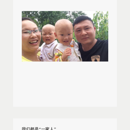
憧憬，只身来到深圳打拼。在2006年3月份，一次偶
福。 王月香捧着这份厚重的礼金，眼里噙满了感
年、两年才能恢复。出了院再做两个月的康复训
上了给张媛母亲“送爱”的旅途。这是继2014年张媛
然的机会加入到赢家服饰大家庭，起初在深圳物流
动的泪花，嘴里不停地说着：谢谢，谢谢！
练，要定期复查脑部，预防血管再次堵塞，长期吃
母亲手术探望后第二次前往。与去年对比张媛的母
部做仓管员，每天都是收发货、配货，工作虽然辛
防血栓的药。现在基本上恢复得还可以，只是走路
亲更加消瘦和苍老了，身体虚弱的她躺在宝鸡市金
苦、单调，但干的也是蛮开心的。因为小伙子干活
时一只脚轻一只脚重。 由于生病的影响，儿子的
台去西关中医院的病床上，满头的白发，萎缩的身
踏实、对工作认真、细心，在主管的推荐下，一路
记忆力还是不好，我每次给他打电话，他都支支吾
体已无法坐立，看得出病情已逐渐加深，对于公司
向北调到了北京经管部们做一名经管员，一干就是
吾想不起来，作为母亲的我，这是最大的遗憾，我
代表的探望，张媛母亲几度感动落泪，感激公司的
四年。在2010年，又辗转调到了河北区域，因人员
只能在远方为他担心而不能照顾他、安慰他。每次
关爱与帮助，张媛还表示将努力工作以回报公司的
少，周咏波身兼数职，白天忙着购置物品、到店铺
在他病重的时候都没陪在他身边，但儿子也能理
爱，坚定地践行赢家人的核心价值观——博爱、奋
查账，晚上又要做经营分析表、核算工资等，忙到
解，所以他也很坚强。心里想我却还对我说：“妈
斗，成为一名有责任、有担当的赢家人！ 陕西仓
深夜是常事，因为他对工作的兢兢业业，在生活上
妈，你不用回来也行，我没事，我能挺住。”他知道
管主管对张媛母亲的新年慰问及送上新春红包 生
也经常帮助大家，得到了领导和同事的认可和喜
医药费贵，有一次住院护士送来欠款单，给他看到
老病死是不可抗拒的自然规律,我们可以做的是用一
欢。 在12年，结婚3年的他，得知自己即将要成
交了1万元才两三天又欠款了，他嘴里一直说着。最
个善意的眼神，一声亲切的问候，一次善意的举
为双胞胎孩子的爸爸，真是兴奋了好几天。在13年3
后我再也没让他看到过医药费用，希望这样对他造
动，为他人点亮生命的希望。让我们祝福那些仍在
月份，爱人成功产下两个非常可爱的小宝宝，但因
成的压力小一点。 小小年纪的他经受了一次又一
与困难斗争，与病痛抗战的人们，愿他们健康快
为早产，两个儿子出生体重分别为2.8 斤、3.2 斤，
次的痛苦，可能是有些正常人一生都未体验过的痛
乐。 新春的钟声已经敲响，万物更新，春意盎
都需要住医院保温箱，待各项生命体征稳定后才可
苦，而我们做父母的也只能眼睁睁地看着，不能为
然，我们将继续弘扬赢家服饰“博爱”的企业文化，本
以出院，孩子当时瘦瘦弱弱的，真是心疼死了初为
他分担一点，这个病魔不但给他疼痛，还给他增加
着爱心基金会”关爱互助”的大爱精神，让希望传播，
人父的周咏波。医院保温箱每住一天，都需要花费
心理创伤，只不过他默默的没有说出来。比如别的
我们都是“一家人”
让爱点亮爱，让爱点亮生命。