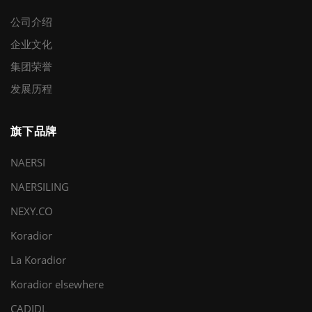
也要想办法治好母亲的病，因为母亲是那个生我养
公司介绍
我的人。母亲被袁根的孝心感动，从此开始积极配
企业文化
合治疗。看着治疗带来的副作用，母亲一天天消
集团荣誉
瘦、脱发、食欲不振、恶心呕吐、每天都受着病痛
的折磨，袁根的心里感到万分的煎熬，恨不能代替
发展历程
母亲，让自己去承受那份痛苦。 压力，除了来自
对母亲疾病治疗的康复的担忧，还来自于治疗所带
旗下品牌
来的经济负担。就在这个家庭快要承受不住的时
候，公司领导知晓了此事。郑总第一时间赶往袁根
NAERSI
家中探望其母亲的病情，并送去了1000元慰问金。
NAERSILING
随后，公司领导及时向花样盛年慈善基金会反映情
况，并为袁根申请了赢家爱心基金。9月15日，制衣
NEXY.CO
事业部总经理郑吉花亲自为袁根送去了10000元的赢
Koradior
家爱心基金。 在公司的帮助下，袁根母亲得到了
更好的治疗，病情也逐渐好转。袁根感动的说：赢
La Koradior
家就像一个温暖的大家庭，而每一个员工都是家庭
Koradior elsewhere
中的一员，当我们遇到困难时，赢家在危难之中伸
CADIDL
出了援助之手。他表示一定会更努力的工作，为赢