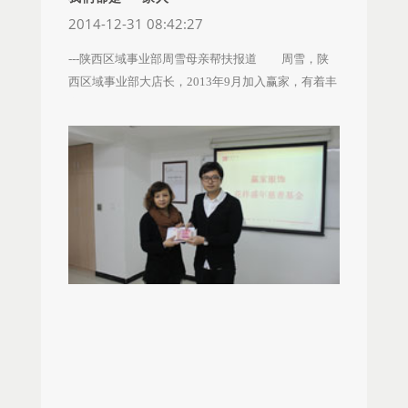
不少费用，两个小家伙陆陆续续住了两个月，因为
孩子能上学而他不能，别的孩子能出行游玩，而他
2014-12-31 08:42:27
爱人怀孕无工作，本来不太富裕的小家庭花干了他
只能早晚出去玩一下，再加上吃十几种药，每天三
---陕西区域事业部周雪母亲帮扶报道 周雪，陕
多年的心血。看着两个小儿子一天天长大，父母喜
次，看得我都心疼，因为吃了激素，从原来的60斤
西区域事业部大店长，2013年9月加入赢家，有着丰
悦之情都是无以言表的。但两个小儿子出院没多
到现在的120斤，他自己也觉得长得不好看，所以也
富销售工作经验，对店铺管理工作有自己独特见
久，又突然患上了“疝气”，看着俩孩子弱小的身躯上
不好意思跟别人相处。 其实最让我担心的是这个病
解。自进入公司以来，在地店的管理上提出了很多
插着输液针，妻子因照看孩子更加消瘦的身体，以
魔到底要怎样折磨我的孩子，以后还会发生什么，
建设性意见，且对店铺实际销售工作能够及时总结
及每天医生给的缴费通知单，周咏波感到特别无
我多希望能治好他的病，无论花多少钱，即使是用
找到核心问题点，在店铺姐妹的心中，周雪就是贴
助。 办事处领导知道情况后，及时为他申请了赢
我的一辈子来偿还或是用我的生命来换回他的生
心的大姐姐，能够帮助大家提升自己。周雪性格开
家爱心基金，并把赢家人集结的善款已最快方式送
命，我都心甘情愿。 儿子由于系统性红斑狼疮蔓
朗，对工作充满热情，经常到晚上8、9点还在店
到了周咏波手中。这笔款不仅解决了俩宝贝住院费
延，又并发了睾丸炎、脑梗塞，又增加了医药费，
铺。然而命运不济，2014年3月周雪的母亲在医院查
的燃眉之急，更让他及家人感受到了赢家人的温暖
每个月都要去成都复诊、复查。复查结果要5天才能
出乳腺癌晚期，这个结果犹如晴天霹雳般出现在她
和关怀。连平时沉默寡言的父亲，都一直在嘱咐，
拿到，所以一去就要八天，两人往返路费660元，吃
和家人的面前。时间就是生命，家里一致同意只要
回去一定好好谢谢领导，一定要好好回报公司。
住又贵，加上医药费，最少也要四千左右，我老公
还有一线希望就要抓住，一定要把母亲的病治好，
不知不觉，现在两个小儿子都一周半了，健康活
在家又要带儿子看病，照顾他饭食及各方面应该注
所以病情发现后，周雪立即将母亲送入西安医学院
泼。周咏波回来工作后常说：公司对我们的关爱远
意的，又是家务，还有女儿读书，所以家里的开支
附属医院，区域了解到情况后，区域经理带着1000
远大于我们所期望的，作为赢家人感受到的这种真
只能由我来支撑。 正在我处于痛苦和无助的时
元慰问金及水果去看望了周雪的妈妈，并安排办事
情惬意，让我更加相信坚守赢家的意义。他本人也
候，公司领导知道了我的情况，问寒问暖。第一时
处每天煲汤送到医院，希望周雪的妈妈可以增强抵
申请自愿从每月工资中拿出80元捐献给赢家爱心基
间帮我向爱心基金管委会申请了慰问金及资助金。