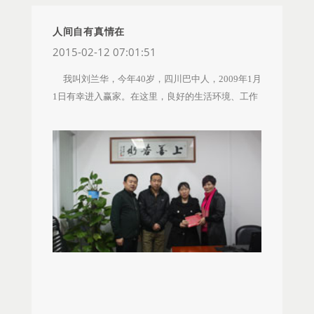
了治病，父亲辗转济南、青岛、烟台、潍坊等地，
花光了家里所有的积蓄，不但未能控制病情，反而
人间自有真情在
从最初的炎症发展到尿毒症末期。由于治疗需不断
2015-02-12 07:01:51
进行透析，昂贵的医疗费用让这个家庭陷入了困
我叫刘兰华，今年40岁，四川巴中人，2009年1月
境。李玉洁努力拼命工作，只为了可以挣得父亲的
1日有幸进入赢家。在这里，良好的生活环境、工作
医疗费用。 加入赢家后，淄博恩灵店长、同事了
氛围，同事之间和谐相处，不是亲人胜似亲人，让
解到李玉洁父亲的病情，特向办事处领导反馈，得
我找到了家的感觉。我有一个儿子，一个女儿，他
到整个山东区域同事的帮助，大家纷纷慷慨解囊为
们都在四川老家生活，虽然经济条件不是很好，但
其捐款，公司领导更是特意安排山东区域同事携带
是一家人健健康康，和和美美，让我感受到了生活
慰问信及慰问金前往探望，欣慰的是李玉洁父亲在
的幸福。 不幸的是，生活中总是有意外降临。我
得到了更好的治疗之后，病情逐步得到好转，与此
儿子姜治安于2010年（12岁）患病，发病时关节肿
同时，李玉洁正在收集父亲前期住院和治疗的资
痛，脸耳手脚长斑、脱屑、行走艰难，身上伴有多
料，申请公司爱心基金。 对于公司、花样盛年慈
个大小不等的淋巴结。因这种病比较少见，在当地
善基金会、赢家爱心基金的慰问，山东区域慰问代
市人民医院和多家医院都没查出病因，导致儿子病
表王丽说，李玉洁一家都非常感动，感谢公司对李
情逐渐加重。最后医生建议去三甲医院查看。 那
玉洁的关心和培养，也非常感恩陈董及公司对于其
时我和老公都在深圳打工，决定把儿子带到深圳北
家庭莫大的帮助！ 山东人事行政主管探望李玉洁的
大医院检查治疗。在北大医院，医生建议检查了风
父亲与其家人合照 同样不幸罹患尿毒症的还有南