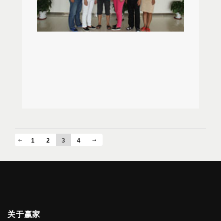
日进入赢家，是一位工作认真、乐观向上的23岁年
赢家爱心基金给予了及时的资助，为他化解了精神
多的人，也会更加努力的工作回报公司对我的信任
轻小伙儿。这个年龄的他正处于人生最好的年华，
上的压力。 疾病无情，赢家有爱。在员工及其家
和关爱。
和众多本地的年轻人一样早早成家立业，生活美
属遭遇困难时，爱心基金及时提供帮助，让员工感
满。但人生总是充满了这样那样的戏剧性，命运总
受到家的温暖。高军收到资助款后，写来了感谢
会在不经意间跟生活开开玩笑。太多的始料未及，
信，在信中，他说：“感谢公司在我最困难时伸出援
2013年11月，他的母亲在于都县人民医院被确诊为
助之手，感谢陈董设立的爱心基金，让员工及家属
癌症晚期，这个结果犹如晴天霹雳般出现在他和亲
在发生重大疾病时能得到资助。感谢领导和同事对
人的面前。来不及有太多的悲痛，时间就是生命，
我的关心和帮助。赢家是个充满爱的大家庭，让生
只要还有一线希望就要抓住，一定要把母亲的病治
活在赢家的人能感受到家庭般的温暖。祝愿赢家服
好——这是袁根的第一反应。病情发现后，袁根立
饰每一位员工和家属身体健康，也祝愿赢家服饰更
即将母亲送入县人民医院接受治疗。而县城医院的
加辉煌。”
1
2
3
4
医疗条件毕竟有限，辗转反侧，后又将其母亲转入
赣州市肿瘤医院进行治疗。为了给母亲看病，家里
已经花费近10万元，各种巨额的治疗费用给这个原
本幸福的家庭带来了巨大的经济困难。看到家庭的
负担与压力，看到自己的儿女、自己的亲人整天为
自己奔波劳累，母亲曾一度想要放弃治疗，但孝顺
关于赢家
的袁根毅然决然的对母亲说：就算倾家荡产，儿子