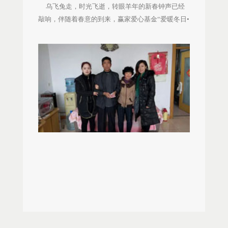
乌飞兔走，时光飞逝，转眼羊年的新春钟声已经
敲响，伴随着春意的到来，赢家爱心基金“爱暖冬日•
情暖人心”关爱病困员工家庭系列活动之直营区域篇
也已落下帷幕。2015年春节前夕，在深圳市赢家服
饰有限公司、赢家爱心基金、花样盛年基金会的领
导安排下，直营事业部的区域企业文化师和志愿者
代表携带礼篮、新年红包和陈董的慰问信，分别探
望慰问5位病困员工家庭，足迹分布广西南宁、湖南
耒阳、安徽芜湖、陕西宝鸡、山东淄博。 如山的父
亲——李玉洁的父亲、谢春桂的父亲、管锦的父亲
出生于91年的李玉洁，是山东淄博恩灵的导购，
她的家乡在山东淄博市淄川寨里镇。2月16日，小山
村内蜿蜒盘曲的山路迎来了山东区域人事行政主
管、商品管理员和配送员，他们即将前往探望李玉
洁父亲李守刚。 在90后李玉洁的眼里，温馨快乐
的家是父亲、母亲以及可爱的弟弟。8年前，平日连
感冒都很少得的父亲李守刚被查出得了“慢性肾炎综
合症”，让原本温馨快乐的家庭蒙上了一层阴霾。为