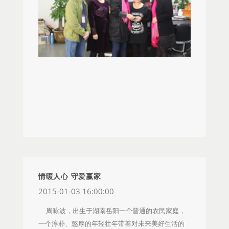
赢家，任职车位工。入职以来，工作踏实，做事认
基本也失去了劳动能力，消化能力非常弱，后期还
湿免疫科医生见到我儿子的状况很是同情，便请来
芳驱车前往探望了当时正在住院治疗的潘永星母
真负责，勤勤恳恳，深受同事和上司的喜爱。2014
需根据情况做化疗，每次化疗需要7000至9000元不
了专家，经过专家精心研究治疗，病情得到了缓
亲。来自合影照片的潘永星母亲蜡黄的脸上洋溢着
年8月由于身体不适，去医院检查，查出患有子宫恶
等，加上之前手术花费的15万元，费用一直是刘伯
解，让孩子从惊险到无险，我们深深感谢医生们对
微笑。据林萍探望回来后描述，潘永星母亲精神上
性肌瘤，9月份发生病变，10月份查出患有子宫颈
伯的一块心病，总觉的需要花这么多钱，要拖累女
儿子的关爱。 意外的是，2014年6月，儿子因为
看起来还不错，由于肿瘤周围都是血管，堵塞了器
癌。在医生建议下，于11月做了子宫全切和输卵管
儿，现在一家5口人住在一间50平方的一房一厅内，
系统性红斑狼疮又引发了脑梗塞，左侧大脑前动脉
官导致其无法正常排泄，也无法吃硬质的食物，每
切除手术。出院时医生叮嘱王月香，手术后三个月
看到公司的不断关怀，刘伯伯很是激动，眼角泛起
闭塞，导致右边瘫痪，不能行走、自理、记忆力下
天2次进行针灸，由潘永星和姐姐轮流照顾母亲。收
每月要复查一次，三个月后一年要检查一次，每次
了泪花，一直不停的说谢谢，女儿能进这么好的公
降、说话不清。当时把我老公吓得不知所措，没加
到公司的关怀让潘永星和母亲异常感动。 广西托
费用都在1000元左右。 王月香因为家在农村，年
司是他们的福气，走的时候还不断的让我们向公司
考虑就直接租车去了华西医院进了急诊科。医生说
管商总经理杨刚探望潘永星的母亲合照 2013届
迈的父母均在务农，没有什么经济来源，儿子刚入
领导转答感谢。
是红斑狼疮急性脑梗塞，病情十分严重，下了病危
华南大区销售培训生张媛是家中的独女，母亲患直
社会做普工，收入微薄，2014年5月份房子装修耗尽
通知书，我老公只得含着眼泪签了字。接着就给儿
肠癌晚期，2014年前后进行了两次手术。由于父母
了所有的积蓄，现在每个月还需要还房贷2000元，
子买了轮椅，儿子在轮椅上坐了两天两夜。 我老
之前为支持其大学学业已倾尽所有，为治疗母亲的
为了照顾王月香，丈夫也辞了职，真是雪上加霜，
公看到孩子右边身体不能动弹而又没有床平躺一
病情，家人不得不向亲戚朋友借款数万元，高额的
一下子让王月香感觉生活陷入困境。 制衣事业部
下，求主治医生帮忙转到神经内科住院，神经内科
手术费用困扰着张媛，公司领导了解到此事后，为
领导及同事知道王月香的情况后，非常关心她，及
医生建议我们自己去买20克丙球蛋白，丙球蛋白价
其申请爱心基金，并且组织区域团队为其捐款，解
情暖人心 守爱赢家
时帮她向”赢家爱心基金”提出了帮扶申请，基金会也
格昂贵，20克就用了23000元。还好输了可以加强自
决了手术费用的燃眉之急。 近期张媛母亲的病情
2015-01-03 16:00:00
第一时间调查了解情况作了批复。郭经理、熊主管
身免疫，再加上医院又输了血栓道，经过十多天的
不太乐观，几天前医院下达病危通知书，后来打了
周咏波，出生于湖南岳阳一个普通的农民家庭，
偕同知心姐姐一起，带着陈董的慰问信及礼品，专
治疗和康复训练，孩子基本上能扶着床慢慢移动
人血白蛋白后身体才好些，目前仍在医院治疗中。
一个淳朴、憨厚的年轻壮年带着对未来美好生活的
程去看望了王月香，捎去了大家对她的关心和祝
了。医生说有所好转，说要慢慢来，也许6个月，一
2月13日，陕西区域仓库主管携带礼篮和新年红包踏