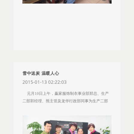
心基金的力量帮助渡过这次难关。当时抱着试一试
系统性红斑狼疮引发了睾丸炎、呼吸道感染，不能
家爱心基金、花样盛年慈善基金会给予慰问，请其
的想法迎凤向公司递交了申请，公司很快就给到回
走路吃饭，由于当时病情严重，去成都需要七个小
与家人节哀顺变。希望管锦的父亲在天堂没有病
复：我们一起渡过这个难关，并派发1200元慰问
时颠簸，再加上我老公腿摔断了已半年还未好，走
痛，一路走好！ 管锦在处理父亲丧事之余对公司
金，交待区域要及时跟进关注刘伯伯的情况，有问
路又不方便，我又在深圳打工不在家，所以就带儿
表示深深感谢，感谢公司给予的帮助和慰问。 如海
题及时与公司沟通。区域及时转答了公司领导及爱
子去了我们市人民医院。医院没有这种科室，医生
的母亲——潘永星的母亲、张媛的母亲 感动总是
心基金的关心，迎凤家人非常感动。 做为一个年
经验也不足，治疗三天不见好转，反而病情加重，
一幕一幕的发生，直营事业部在进行2014年度区域
初才入职的新员工，公司都能这么有“爱”的照顾，迎
喝点水都吐，看到儿子疼痛难忍，我和老公心如刀
资助人回访时，从华南大区了解到广东导购潘永星
凤心想唯一能报答公司的就是好好工作。刘迎凤所
绞，泪流满面，决定转院，立即租车去了成都华西
的母亲由于子宫肌瘤进行手术，子宫摘除之后，病
在门店长沙友谊商城K店是区域的锁定的千万门店，
医院。 华西医院是四川最权威的医院，好医院病
情恶化，身体非常虚弱，在广西老家进行休养，潘
工作量、工作压力是非常大的，但无论在什么情况
人多，门诊、住院都要提前一个月预约，我们住不
永星本人也已在家照顾。得知这个消息后，赢家爱
雪中送炭 温暖人心
下迎凤都没有耽误工作，没有店铺拖后腿，心态积
了院。最后只得进了急诊科，急诊室没有床位，可
心基金的各位领导、直营事业部的郭总马上对慰问
2015-01-13 02:22:03
极向上，从来不抱怨，就在发稿的前几天迎凤做为
怜的儿子痛得汗水大颗大颗地往下滴，也只能在椅
进行了审批，花样盛年慈善基金会理事长王丽君审
元月10日上午，赢家服饰制衣事业部郑总、生产
老员工调往新开门店长沙友阿春天K店，面对上下班
子上坐了两天两夜，医生见病情还是没多大好转，
批时还给出调高慰问金额的意见，得到了基金会各
二部郭经理、熊主管及龙华行政部同事为生产二部
还要转车，收入可能会有所变化甚至减少的的情
就叫我老公签字，保命要紧，切除睾丸。 当时我
领导的支持。 对于公司探望潘永星母亲的举动，
313组员工王月香送上了爱心基金慰问金及资助金，
况，迎凤没有半点怨言，专心做好工作。 2015年
老公想到切除睾丸对我儿子的打击会很大，他以后
得到了公司托管商——广西南宁奥趣鸿企业管理有
共5500元，郑总叮嘱她要注意休息，保重好身体，
1月20日华中大区人资专员与友谊商城K店铺的负责
怎么生存？就决定不签字。求着医生说尽了好话，
限公司的大力支持，对接的财务林萍小姐爽快答应
要求经理、主管工作上给予她多些照顾和帮助。
人蒋云雨受公司及区域的委托携带基金专款20380元
也许是一个父亲的虔诚感动了他们，再加上我老公
当周的周末即可驱车前去探望。 2月8日，带着赢
王月香，今年43岁，湖南桑植人，2012年10月进入
前往刘迎凤家看望已手术的刘伯伯，手术后刘伯伯
行走不方便，医生便安排转到风湿免疫科住院。风
家满满的爱心，广西托管商总经理杨刚、林萍和廖