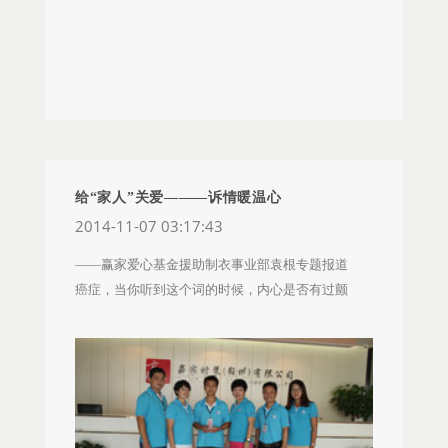
起的，急需手术治疗。听到这个消息，高军顿时泄
微笑面对。看着妈妈一天天消瘦，头发牙齿也因为
气了，“宫颈癌”这三个字一直鸣绕在他耳畔，轰隆
治疗全部掉光，周雪的内心满是心疼，恨不得自己
隆，像轰炸机似的在他脑海里尽情地肆虐；他回想
可以代替母亲。 就在自己满腹压力的时候，周雪
起了母亲，回想起了曾经的一幕幕，回想起曾经母
妈妈的病情又一次加重，再一次住进了医院，这次
亲一个人为他受的所有的苦；他再也抑制不住，心
的住院费用比前几次都高出很多，每天都在几千块
中的懊恼，泪水在那一刻决了堤。都说男儿有泪不
的费用，身边的朋友她已经不好意思借钱了，准备
轻弹，可是，这又有什么关系呢？ 高军立刻请假
用房子做抵押在银行贷款。区域了解到这件事情
回到湖北老家，在医院照顾母亲，希望母亲可以好
后，立刻向公司提出为周雪申请赢家爱心基金，希
给“家人”关爱———诉情暖温心
起来。在他请假期间，刘后军主管多次打电话询问
望公司的爱心基金可以帮助周雪度过难关。可是就
2014-11-07 03:17:43
他母亲的病情，也向公司反映了他家里的情况。公
在申请寄回公司的路上，周雪的妈妈离开了她。
——赢家爱心基金援助制衣事业部袁根专题报道
司领导知道情况后，立刻为他申请赢家爱心基金慰
公司在了解周雪妈妈的情况后，依然对她进行了资
癌症，当你听到这个词的时候，内心是否有过颤
问金和资助金。母亲的手术做完后，情况也有所好
助，于2014年12月29日，由陕西区域事业部经理陈
动。它从来没有像今天这样，离中国人这么近。每1
转，高军看着母亲渐渐地好起来，心里也安心了很
钊杰经理代表公司将两万块钱的资助金和慰问信发
分钟里，就有6名中国人被诊断为癌症。也就是说，
多，由于照顾母亲请了长时间的假，他便委托亲戚
到了周雪手上。周雪感动的说：“我妈妈已经不在
当你盯着时钟的秒针，随着它滴滴答答转动10个刻
照顾母亲，自己则返回公司继续上班。 10月份，
了，公司还能给我这样的帮助，内心的感激无以言
度，就有一个人和这个人背后的家庭，陷入这场突
他的母亲终于出院了，医疗报销后花了近3万元，后
表”。就如陈经理所说：“走入赢家我们就是一家人，
如其来、挥之不去的磨难。 让我们把镜头拉近。
期还要去医院进行复查，这都需要一大笔开销，他
有困难我们一起扛”。我很庆幸加入了这样一个充满
袁根，赢家时装于都事业部流程专员，2014年3月15
感觉负担很重，自己收入又有限。正当他忧虑时，
爱和温暖的大家庭。我会把这份爱和温暖传递给更