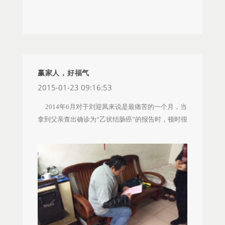
湿免疫等项目，5天后才拿到结果。最后确诊为“系
京商品调配员谢春桂的父亲，现在其每周需要透析
统性红斑狼疮”。当时检查出的指标是1300，把医生
2~3次，为了便于治疗，谢春桂给父亲和母亲在医院
都吓了一跳，他说正常的是100-300。就马上把我老
附近租了房子。此次探望的时间正值春节前夕，离
公叫到办公室，说怕病已进入了大脑，它是一种顽
耒阳需1个多小时的车程，可华中店铺同事正需要冲
固性慢性疾病，会累及全身的各个器官，必须每月
刺业绩，因此无法代表公司前往探望。直营人资招
定期复查各项指标来了解病情。而且要打针、调
聘副经理听说后，特意让堂哥和侄女携带陈董慰问
赢家人，好福气
药、且终身吃药（主激素），吃了会长胖，胖得会
信、果篮和2000元的新年红包前往探望。 2月14
2015-01-23 09:16:53
变样，而且还有副作用。会伤及肝、肾、胃、眼
日下午，谢春桂的父亲正在医院治疗，虽然身上插
2014年6月对于刘迎凤来说是最痛苦的一个月，当
睛，还会高烧几天不退，不能照射阳光，白天尽量
着管子正在进行透析，但是依然对于赢家爱心基金
拿到父亲查出确诊为“乙状结肠癌”的报告时，顿时很
不出行，病人最重要的是要保持乐观心态，没有压
的探望和慰问表示衷心的感谢，感谢公司给予的关
无助，父母一生是老实本分之人，母亲两年前出了
力，否则会引起复发或加重。 我们听到这个残酷
爱，也为儿子在这充满爱的集体工作感到自豪。
车祸完全失去劳动能力，小妹妹未婚且患有甲亢还
的消息，顿时感觉天旋地转，晴天霹雳都不足以形
爱心志愿者携带礼篮和新年红包慰问正在治疗的谢
在治疗，家里还有一个8岁的小孩，近60岁的父亲本
容我们当时的感受。难以相信我们的儿子竟然得了
春桂的父亲 在新年探望前，听闻管锦说其父亲食
应在这个年纪好好享福，却一直在东莞打工补贴家
这种不治之症，可怜的儿子还这么小，就要被病魔
道癌晚期术后病情逐步恶化，肺部因为癌症的问题
用，想想过往的种种，迎凤与老公下决心一定要治
折磨一生。就这样在北大医院住了十多天，而后又
引发真菌感染在医院治疗。还未来得及探望，2月12
好父亲，一家团团圆圆过好后面的日子。 当店铺
在门诊治疗了一年多，病情有所控制，由于医药费
日区域经管员收到消息，管锦父亲已经去世。花样
的姐妹们知道情况后，分别前往医院探望，同时店
贵，吃住又得花钱，想到女儿又在家读书，我老公
盛年慈善基金会秘书长谢金水在得知这个消息后，
长、督导把情况反应给办事处，希望能借助赢家爱
只得带儿子回老家去治疗。 2013年，儿子因为
马上通知区域第一时间前往管锦家，代表公司和赢